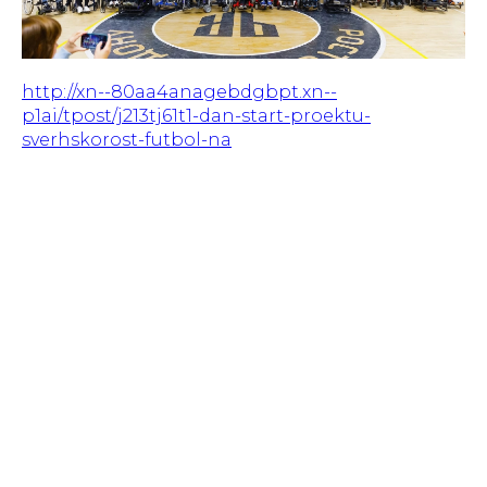
http://xn--80aa4anagebdgbpt.xn--
p1ai/tpost/j213tj61t1-dan-start-proektu-
sverhskorost-futbol-na