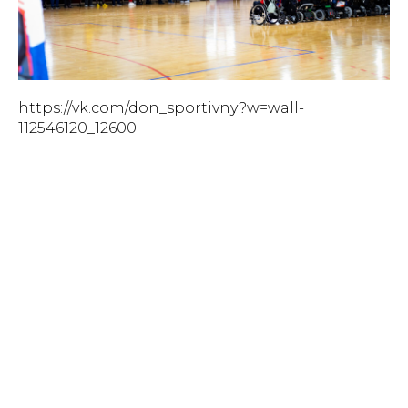
https://vk.com/don_sportivny?w=wall-
112546120_12600