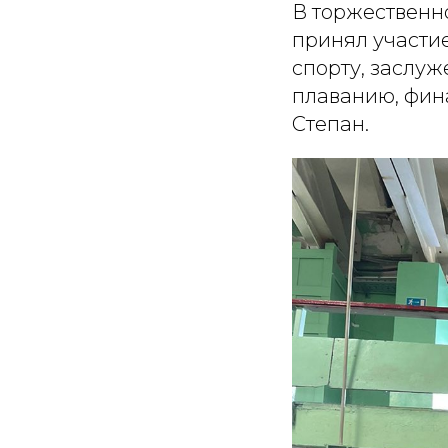
В торжественн
принял участи
спорту, заслу
плаванию, фина
Степан.