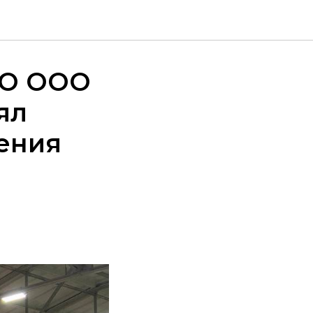
РО ООО
ял
ения