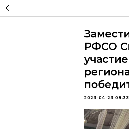
Замест
РФСО Сп
участи
региона
победи
2023-04-23 08:33