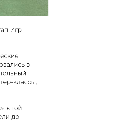
тап Игр
ческие
новались в
стольный
тер-классы,
я к той
ели до