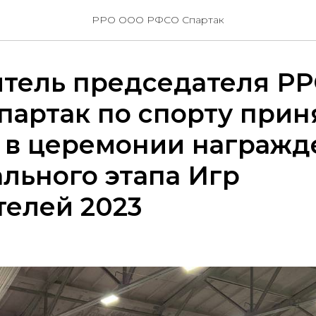
РРО ООО РФСО Спартак
итель председателя Р
артак по спорту прин
е в церемонии награжд
льного этапа Игр
телей 2023