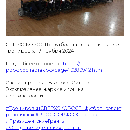
СВЕРХСКОРОСТЬ: футбол на электроколясках -
тренировка 19 ноября 2024
Подробнее о проекте:
https://
рорфсоспартак.рф/page40280942.html
Слоган проекта: "Быстрее. Сильнее.
Эксклюзивнее: жаркие игры на
сверхскорости!"
#ТренировкиСВЕРХСКОРОСТЬфутболнаэлект
роколясках
#РРООООРФСОСпартак
#ПрезидентскиеГранты
#ФондПрезидентскихГрантов