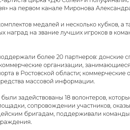
кс-артиста цирка «Дю Солей» и полуфиналис
зя» на первом канале Миронова Александра
омплектов медалей и несколько кубков, а 
х наград на звание лучших игроков в кома
оддержали более 20 партнеров: донские 
коммерческие организации, занимающиеся
орта в Ростовской области; коммерческие 
средства массовой информации.
были задействованы 18 волонтеров, которы
площадки, сопровождении участников, оказ
дейским бригадам, поддерживали команды,
граждения.