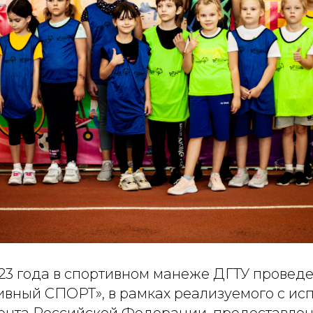
023 года в спортивном манеже ДГТУ прове
ивный СПОРТ», в рамках реализуемого с ис