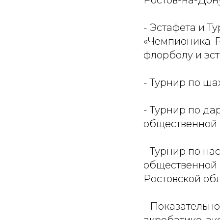
Ростов-на-Дону
- Эстафета и 
«Чемпионика-Ро
флорболу и эст
- Турнир по ш
- Турнир по д
общественной 
- Турнир по н
общественной 
Ростовской обл
- Показательн