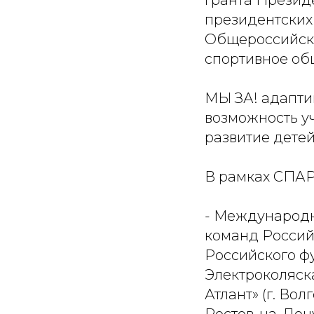
гранта Презид
президентских
Общероссийско
спортивное об
МЫ ЗА! адапти
возможность у
развитие детей
В рамках СПАР
- Международны
команд Россий
Российского ф
Электроколяска
Атлант» (г. Вол