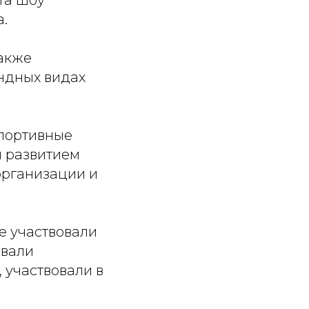
та шоу
.
также
ндных видах
спортивные
 развитием
организации и
е участвовали
ывали
 участвовали в