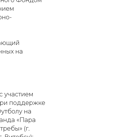
нного Фондом
ением
рно-
гающий
нных на
с участием
при поддержке
утболу на
манда «Пара
требы» (г.