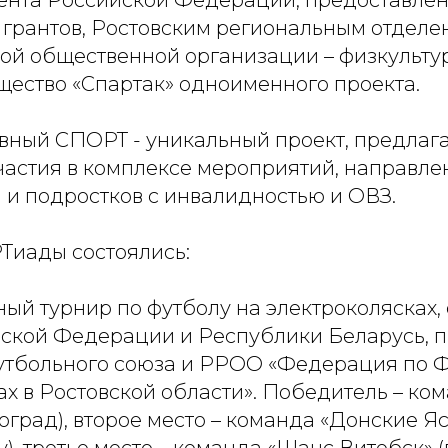
ента Российской Федерации, предоставле
 грантов, Ростовским региональным отдел
й общественной организации – физкульту
щество «Спартак» одноименного проекта.
вный СПОРТ - уникальный проект, предла
частия в комплексе мероприятий, направле
 и подростков с инвалидностью и ОВЗ.
Тиады состоялись:
й турнир по футболу на электроколясках, 
ской Федерации и Республики Беларусь, 
утбольного союза и РРОО «Федерация по Ф
х в Ростовской области». Победитель – ко
гоград), второе место – команда «Донские Яс