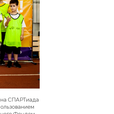
дена СПАРТиада
пользованием