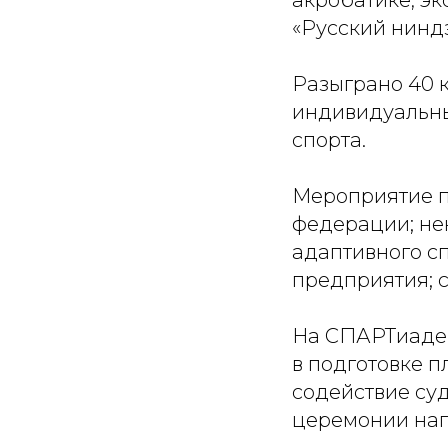
акробатике, э
«Русский нинд
Разыграно 40 к
индивидуальны
спорта.
Мероприятие п
федерации; не
адаптивного сп
предприятия; 
На СПАРТиаде 
в подготовке 
содействие су
церемонии на