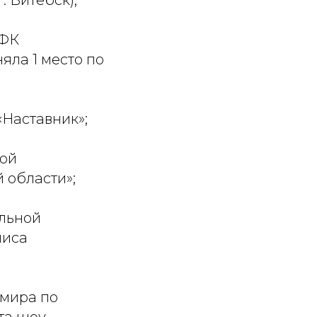
. Витебск);
ДФК
яла 1 место по
Наставник»;
ной
 области»;
альной
ниса
 мира по