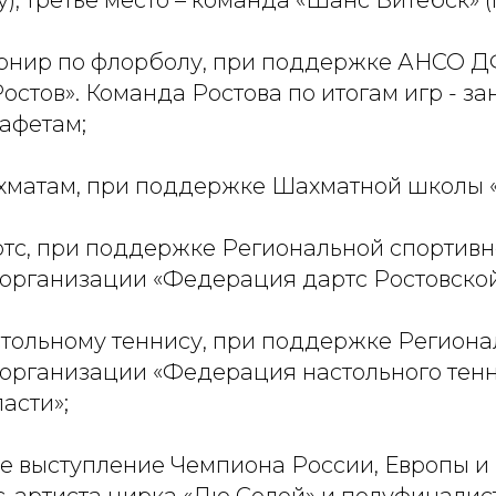
), третье место – команда «Шанс Витебск» (г
Турнир по флорболу, при поддержке АНСО 
стов». Команда Ростова по итогам игр - зан
афетам;
ахматам, при поддержке Шахматной школы «
артс, при поддержке Региональной спортив
организации «Федерация дартс Ростовской
астольному теннису, при поддержке Регион
организации «Федерация настольного тен
асти»;
ое выступление Чемпиона России, Европы и