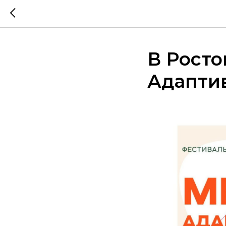
В Росто
Адапти