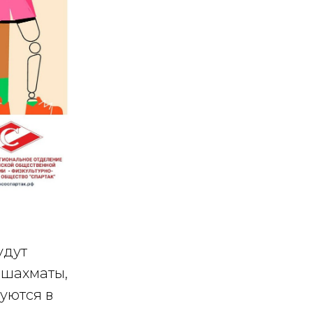
удут
 шахматы,
уются в