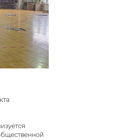
кта
изуется
общественной