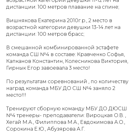
возрастной категории девушки 11-12 лет на
дистанции: 100 метров плавание на спине;
Вишнякова Екатерина 2010г.р., 2 место в
возрастной категории девушки 13-14 лет на
дистанции: 100 метров брасс;
В смешанной комбинированной эстафете
команда СШ №4 в составе: Кравченко Софья,
Капканов Константин, Колесникова Виктория,
Гирнык Егор завоевала 3 место!
По результатам соревнований , по количеству
наград команда МБУ ДО СШ №4 заняло 2
место!!!
Тренируют сборную команду МБУ ДО ДЮСШ
№4 тренеры- преподаватели: Вироцкая О.В. ,
Хегай М.А., Филиппова М.А., Евдокимова А.О.,
Сорокина Е.Ю., Абузярова А.Г.