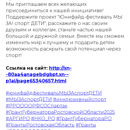
Мы приглашаем всех желающих
присоединиться к нашей инициативе!
Поддержите проект "Юнифайд-фестиваль МЫ
ЗА! спорт: ДЕТИ", расскажите о нас своим
друзьям и коллегам, станьте частью нашей
большой и дружной семьи. Вместе мы сможем
изменить мир к лучшему и подарить детям
возможность раскрыть свой потенциал через
спорт!
Ссылка на сайт:
http://xn-
-80aa4anagebdgbpt.xn--
p1ai/page65340657.html
#юнифайдфестивальМЫЗАспортДЕТИ
#МЫЗАспортДЕТИ
#инклюзивныйспорт
#РРООООРФСОСпартак
#ГрантГубернатораРостовскойОбласти2025
#АРГИРО
#НКО_РО
#ГрантГубернатораРО
#ГрантыРостовскаяОбласть
#Гранты