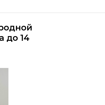
родной
 до 14