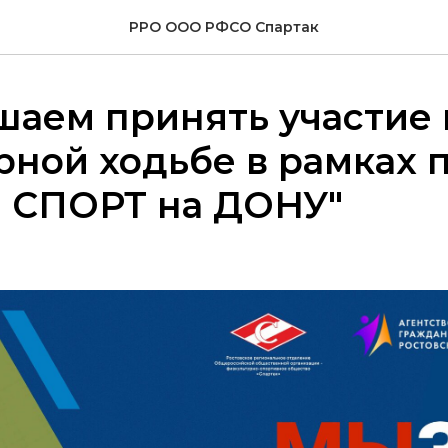
РРО ООО РФСО Спартак
аем принять участие 
рной ходьбе в рамках 
! СПОРТ на ДОНУ"