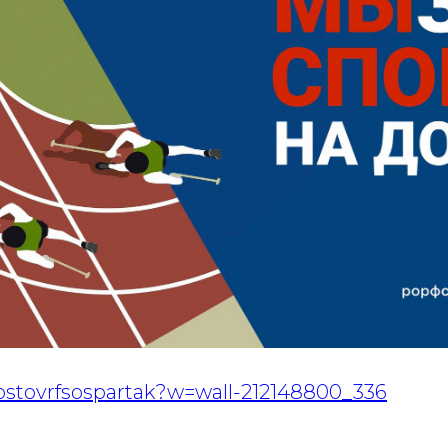
rostovrfsospartak?w=wall-212148800_336