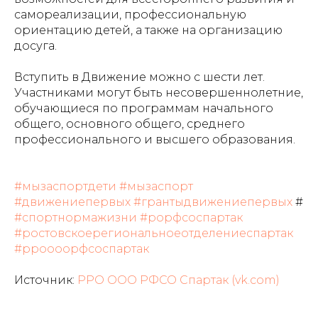
самореализации, профессиональную
ориентацию детей, а также на организацию
досуга.
Вступить в Движение можно с шести лет.
Участниками могут быть несовершеннолетние,
обучающиеся по программам начального
общего, основного общего, среднего
профессионального и высшего образования.
#мызаспортдети
#мызаспорт
#движениепервых
#грантыдвижениепервых
#
#спортнормажизни
#рорфсоспартак
#ростовскоерегиональноеотделениеспартак
#рроооорфсоспартак
Источник:
РРО ООО РФСО Спартак (vk.com)