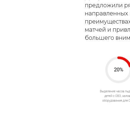
предложили ря
направленных 
преимуществах
матчей и прив
большего внима