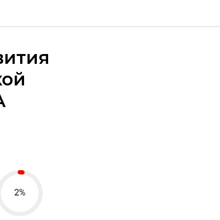
вития
кой
А