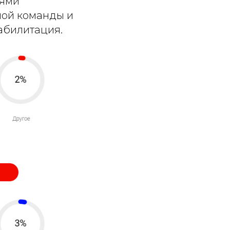
иями
ной команды и
 абилитация.