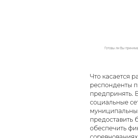
Что касается р
респонденты п
предпринять. 
социальные сет
муниципальных
предоставить 
обеспечить фи
соревнованиях