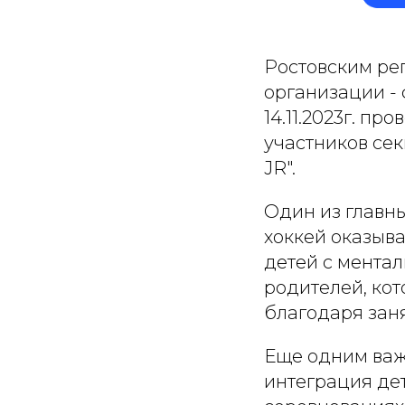
Ростовским ре
организации - 
14.11.2023г. п
участников сек
JR".
Один из главны
хоккей оказыв
детей с мента
родителей, ко
благодаря зан
Еще одним важ
интеграция дет