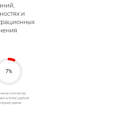
аний,
ностях и
страционных
ечения