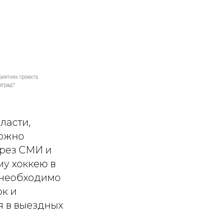
ласти,
можно
ерез СМИ и
му хоккею в
 необходимо
к и
я в выездных