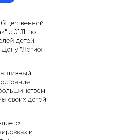
общественной
с 01.11. по
елей детей -
а-Дону "Легион
адаптивный
состояние
 большинством
ы своих детей
вляется
нировках и