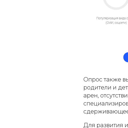
Опрос также в
родители и де
арен, отсутств
специализиров
сдерживающее 
Для развития 