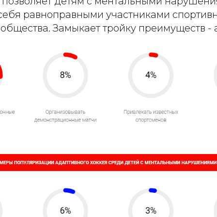
 позволяет детям с ментальными нарушен
 себя равноправными участниками спортив
ообщества. Замыкает тройку преимуществ -