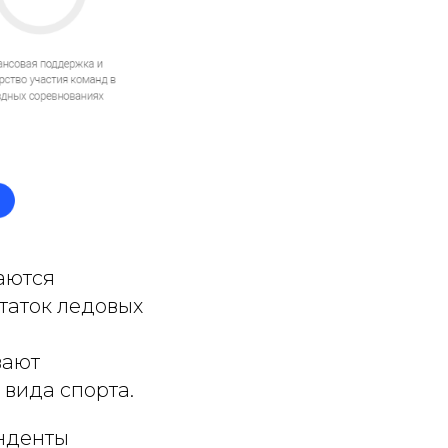
аются
таток ледовых
вают
вида спорта.
онденты