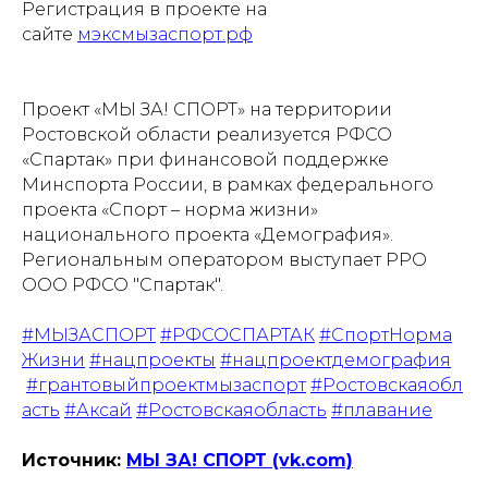
Регистрация в проекте на
сайте
мэксмызаспорт.рф
Проект «МЫ ЗА! СПОРТ» на территории
Ростовской области реализуется РФСО
«Спартак» при финансовой поддержке
Минспорта России, в рамках федерального
проекта «Спорт – норма жизни»
национального проекта «Демография».
Региональным оператором выступает РРО
ООО РФСО "Спартак".
#МЫЗАСПОРТ
#РФСОСПАРТАК
#СпортНорма
Жизни
#нацпроекты
#нацпроектдемография
#грантовыйпроектмызаспорт
#Ростовскаяобл
асть
#Аксай
#Ростовскаяобласть
#плавание
Источник:
МЫ ЗА! СПОРТ (vk.com)