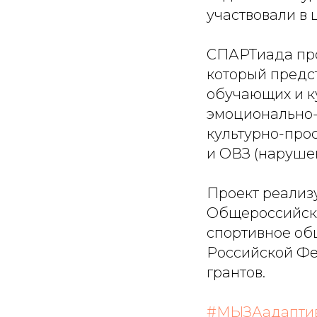
участвовали в
СПАРТиада про
который предс
обучающих и к
эмоционально-
культурно-прос
и ОВЗ (нарушен
Проект реализ
Общероссийско
спортивное об
Российской Фе
грантов.
#МЫЗАадапти