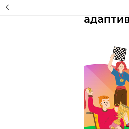
Видеор
адапти