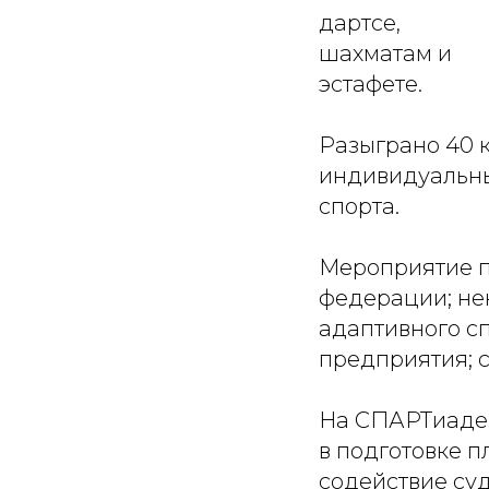
дартсе,
шахматам и
эстафете.
Разыграно 40 к
индивидуальны
спорта.
Мероприятие п
федерации; не
адаптивного сп
предприятия; 
На СПАРТиаде 
в подготовке 
содействие су