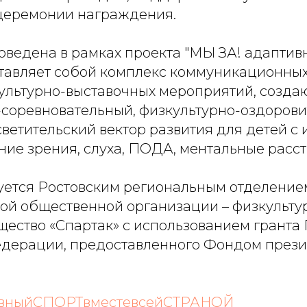
 церемонии награждения.
ведена в рамках проекта "МЫ ЗА! адаптив
тавляет собой комплекс коммуникационных,
ультурно-выставочных мероприятий, созд
соревновательный, физкультурно-оздорови
ветительский вектор развития для детей с
ие зрения, слуха, ПОДА, ментальные расст
уется Ростовским региональным отделение
й общественной организации – физкульту
щество «Спартак» с использованием гранта
дерации, предоставленного Фондом прези
вныйСПОРТвместевсейСТРАНОЙ