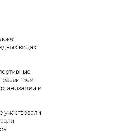
также
ндных видах
спортивные
 развитием
организации и
е участвовали
ывали
ов,