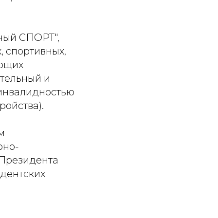
ный СПОРТ",
 спортивных,
ающих
тельный и
 инвалидностью
ройства).
м
рно-
 Президента
дентских