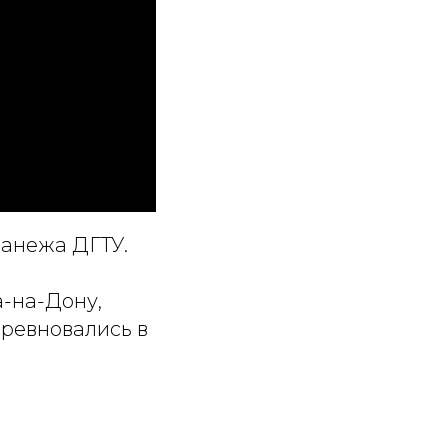
манежа ДГТУ.
а-на-Дону,
оревновались в